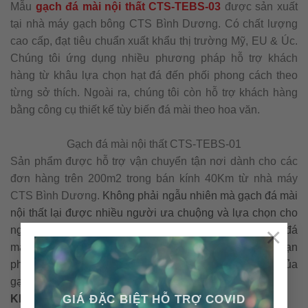
Mẫu
gạch đá mài nội thất CTS-TEBS-03
được sản xuất
tại nhà máy gạch bông CTS Bình Dương. Có chất lượng
cao cấp, đạt tiêu chuẩn xuất khẩu thị trường Mỹ, EU & Úc.
Chúng tôi ứng dụng nhiều phương pháp hỗ trợ khách
hàng từ khâu lựa chọn hạt đá đến phối phong cách theo
từng sở thích. Ngoài ra, chúng tôi còn hỗ trợ khách hàng
bằng công cụ thiết kế tùy biến đá mài theo hoa văn.
Gạch đá mài nội thất CTS-TEBS-01
Sản phẩm được hỗ trợ vận chuyển tận nơi dành cho các
đơn hàng trên 200m2 trong bán kính 40Km từ nhà máy
CTS Bình Dương.
Không phải ngẫu nhiên mà gạch đá mài
nội thất lại được nhiều người ưa chuộng và lựa chọn cho
×
ngôi nhà của mình. Sở hữu nhiều ưu điểm nổi bật, gạch đá
mài chính là một vật liệu nên sử dụng & không khiến bạn
phải thất vọng khi lựa chọn. Những ưu điểm nổi bật của
gạch bông đá mài có thể kể đến như:
GIÁ ĐẶC BIỆT HỖ TRỢ COVID
Khả năng chịu lực cao