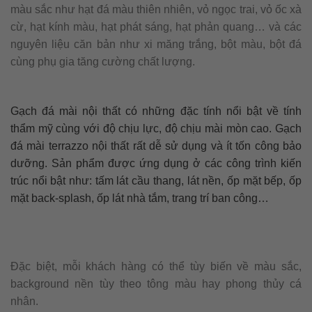
màu sắc như hạt đá màu thiên nhiên, vỏ ngọc trai, vỏ ốc xà
cừ, hạt kính màu, hạt phát sáng, hạt phản quang… và các
nguyên liệu căn bản như xi măng trắng, bột màu, bột đá
cùng phụ gia tăng cường chất lượng.
Gạch đá mài nội thất có những đặc tính nổi bật về tính
thẩm mỹ cùng với độ chịu lực, độ chịu mài mòn cao. Gạch
đá mài terrazzo nội thất rất dễ sử dụng và ít tốn công bảo
dưỡng. Sản phẩm được ứng dụng ở các công trình kiến
trúc nổi bật như: tấm lát cầu thang, lát nền, ốp mặt bếp, ốp
mặt back-splash, ốp lát nhà tắm, trang trí ban công…
Đặc biệt, mỗi khách hàng có thể tùy biến về màu sắc,
background nền tùy theo tông màu hay phong thủy cá
nhân.