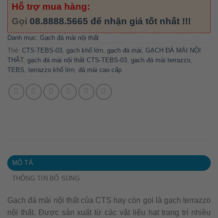
Hỗ trợ mua hàng:
Gọi
08.8888.5665
để nhận giá tốt nhất !!!
Danh mục:
Gạch đá mài nội thất
Thẻ:
CTS-TEBS-03
,
gạch khổ lớn
,
gạch đá mài
,
GẠCH ĐÁ MÀI NỘI
THẤT
,
gạch đá mài nội thất CTS-TEBS-03
,
gạch đá mài terrazzo
,
TEBS
,
terrazzo khổ lớn
,
đá mài cao cấp
MÔ TẢ
THÔNG TIN BỔ SUNG
Gạch đá mài nội thất của CTS hay còn gọi là gạch terrazzo
nội thất. Được sản xuất từ các vật liệu hạt trang trí nhiều