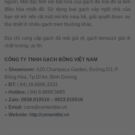
người. Một đặc tính nổi bật nữa của gạch đá mài đó là tính
điều hòa nhiệt độ. Sử dụng loại gạch này ngôi nhà của
bạn sẽ trở nên rất mát mẻ khi mùa hè, giải quyết được sự
tỏa nhiệt ở nhiều gạch men thường khác.
Địa chỉ cung cấp gạch đá mài giá rẻ, gạch terrazzo giá rẻ
chất lượng, uy tín
CÔNG TY TNHH GẠCH BÔNG VIỆT NAM
»
Showroom:
A20 Champaca Garden, Đường D3, P.
Đông Hòa, Tp.Dĩ An, Bình Dương
»
ĐT:
( 84) 28.6686.3333
»
Hotline:
( 84) 8.8888.5665
»
Zalo: 0938.010516 – 0933.010516
»
Email:
cans@cementtile.vn
»
Website:
http://cementtile.vn