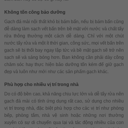
Không tốn công bảo dưỡng
Gạch đá mài nội thất khó bị bám bẩn, nếu bị bám bẩn cũng
đễ dàng làm sạch vết bẩn trên bề mặt với nước và chất tẩy
rửa thông thường một cách dễ dàng. Chỉ với một chút
nước tẩy rửa và một ít thời gian, công sức, mọi vết bẩn trên
gạch sẽ bị thổi bay ngay lập tức và bề mặt gạch sẽ trở nên
sạch sẽ và sáng bóng hơn. Bạn không cần phải dày công
chăm sóc hay thực hiện bảo dưỡng tốn kém để giữ gạch
đẹp và luôn như mới như các sản phẩm gạch khác.
Phù hợp cho nhiều vị trí trong nhà
Do có độ bền cao, khả năng chịu lực lớn và dễ tẩy rửa nên
gạch đá mài có tính ứng dụng rất cao, sử dụng cho nhiều
vị trí trong nhà, đặc biệt phù hợp cho các vị trí như phòng
bếp, phòng tắm, nhà vệ sinh hoặc những nơi thường
xuyên có sự di chuyển qua lại và tác động nhiều của con