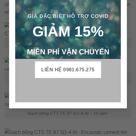
có tính thoáng mát, dễ vệ sinh. Đặc biệt, gạch bông rất bền
với thời gian.
GIÁ ĐẶC BIỆT HỖ TRỢ COVID
GIẢM 15%
Gạch bông CTS TE-97.5(1-4-9)
MIỄN PHÍ VẬN CHUYỂN
LIÊN HỆ 0981.675.275
Gạch bông CTS TE-97.5(1-4-9) – 4 viên
Gạch bông CTS TE-97.5(1-4-9) – 16 viên