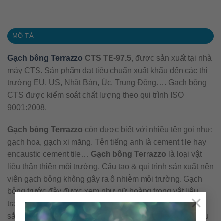
MÔ TẢ
Gạch bông Terrazzo
CTS TE-97.5
, được sản xuất tại nhà
máy CTS. Sản phẩm đạt tiêu chuẩn xuất khẩu đến các thị
trường EU, US, Nhật Bản, Úc, Trung Đông…. Gạch bông
CTS được kiểm soát chất lượng theo qui trình ISO
9001:2008.
Gạch bông Terrazzo
còn được biết với nhiều tên gọi như:
gạch hoa, gạch xi măng. Tên tiếng anh là cement tile hay
encaustic cement tile…
Gạch bông Terrazzo
là loại vật
liệu thân thiện môi trường. Cấu tạo & qui trình sản xuất nên
viên gạch bông không gây ra ô nhiễm môi trường. Gạch
bông trước đây được xem như nữ hoàng trong vật liệu
×
trang trí. Với ưu điểm như: đang dạng về mẫu mã, màu
sắc. Dễ phối hợp với các loại vật liệu khác.Là loại vật liệu