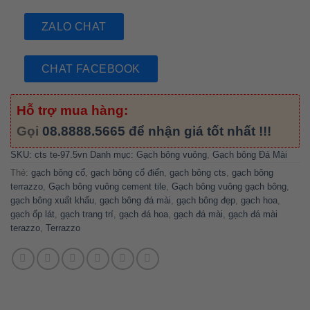
ZALO CHAT
CHAT FACEBOOK
Hỗ trợ mua hàng:
Gọi
08.8888.5665
để nhận giá tốt nhất !!!
SKU:
cts te-97.5vn
Danh mục:
Gạch bông vuông
,
Gạch bông Đá Mài
Thẻ:
gạch bông cổ
,
gạch bông cổ điển
,
gạch bông cts
,
gạch bông
terrazzo
,
Gạch bông vuông cement tile
,
Gạch bông vuông gạch bông
,
gạch bông xuất khẩu
,
gạch bông đá mài
,
gạch bông đẹp
,
gạch hoa
,
gạch ốp lát
,
gạch trang trí
,
gạch đá hoa
,
gạch đá mài
,
gạch đá mài
terazzo
,
Terrazzo