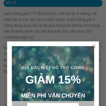
MÔ TẢ
Gạch bông gió CTS BG19 được chế tạo từ xi măng, cát
nhân tạo & các phụ gia chuyên dụng. Gạch bông gió xi
măng đang quay trở lại để góp một phần không nhỏ trong
việc tô điểm thêm cho nét đẹp kiến trúc mộc mạc như
chính bản thân nó.
×
Gạch bông gió xi măng CTS được sản xuất & kiểm soát
chất lượng theo qui trình ISO 9001:2008. Sản phẩm được
xuất khẩu sang các thị trường có yêu cầu cao cấp về chất
lượng & an toàn sử dụng như: Hoa Kỳ, Thụy Điển, Anh,
GIÁ ĐẶC BIỆT HỖ TRỢ COVID
Nhật Bản, Úc…
GIẢM 15%
MIỄN PHÍ VẬN CHUYỂN