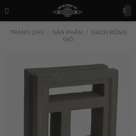
Bỏ
Tìm
qua
kiếm:
nội
dung
TRANG CHỦ
/
SẢN PHẨM
/
GẠCH BÔNG
GIÓ