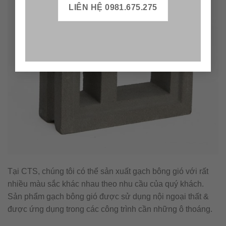
LIÊN HỆ 0981.675.275
Tại CTS, chúng tôi có thể sản xuất gạch bông gió với rất
nhiều màu sắc khác nhau theo nhu cầu của quý khách.
Sản phẩm gạch bông gió được sử dụng nội ngoại thất &
được ứng dụng trong các công trình cần những ô thoáng.