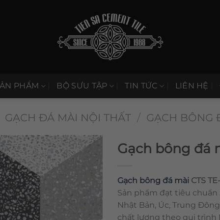
SẢN PHẨM
BỘ SƯU TẬP
TIN TỨC
LIÊN HỆ
GẠCH ĐÁ MÀI NỘI THẤT
/
GẠCH BÔNG 
Gạch bông đá m
Gạch bông đá mài
CTS TE-
Sản phẩm đạt tiêu chuẩn 
Nhật Bản, Úc, Trung Đông
chất lượng theo qui trình