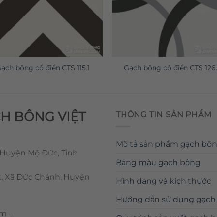
ạch bông cổ điển CTS 115.1
Gạch bông cổ điển CTS 126.
CH BÔNG VIỆT
THÔNG TIN SẢN PHẨM
Mô tả sản phẩm gạch bô
 Huyện Mộ Đức, Tỉnh
Bảng màu gạch bông
t, Xã Đức Chánh, Huyện
Hình dạng và kích thước
Hướng dẫn sử dụng gạch
om
–