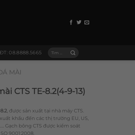
Tìm
ĐT: 08.8888.5665
kiếm:
ĐÁ MÀI
ài CTS TE-8.2(4-9-13)
8.2
, được sản xuất tại nhà máy CTS.
xuất khẩu đến các thị trường EU, US,
…. Gạch bông CTS được kiểm soát
 ISO 9001:2008.