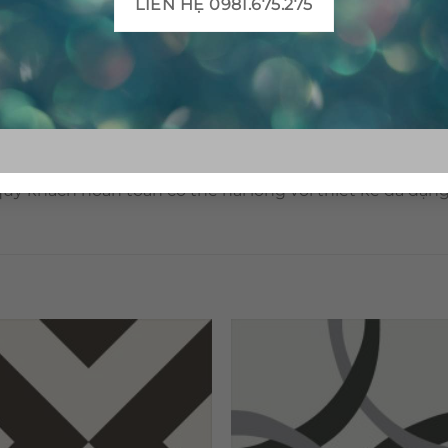
LIÊN HỆ 0981.675.275
Gạch bông CTS TE-8.2(4-13-9) – 4 viên
Gạch bông CTS TE-8.2(4-13-9) – 16 viên
ý khách hoàn toàn có thể hài lòng với thiết kế đa dạn