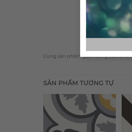
Cùng sản phẩm gạch bông của CTS, qu
SẢN PHẨM TƯƠNG TỰ