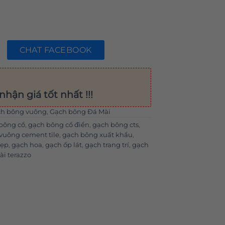
CHAT FACEBOOK
nhận giá tốt nhất !!!
h bông vuông
,
Gạch bông Đá Mài
bông cổ
,
gạch bông cổ điển
,
gạch bông cts
,
vuông cement tile
,
gạch bông xuất khẩu
,
đẹp
,
gạch hoa
,
gạch ốp lát
,
gạch trang trí
,
gạch
i terazzo