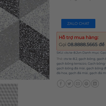
ZALO CHAT
Hỗ trợ mua hàng:
Gọi
08.8888.5665
để 
SKU:
cts te-8.2vn
Danh mục:
Gạc
Thẻ:
cts te-8.2
,
gạch bông
,
gạch 
gạch bông terrazzo
,
Gạch bông 
gạch bông đá mài
,
gạch bông 
đá hoa
,
gạch đá mài
,
gạch đá mà