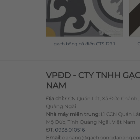
 điển CTS 22.1
gạch bông cổ điển CTS 129.1
G
VPĐD - CTY TNHH GẠ
NAM
Địa chỉ:
CCN Quán Lát, Xã Đức Chánh,
Quảng Ngãi
Nhà máy miền trung:
L1 CCN Quán Lá
Mộ Đức, Tỉnh Quảng Ngãi, Việt Nam
ĐT
:
0938.010516
Email
:
danang@gachbongdanang.c