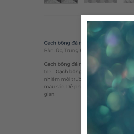
Gạch bông đá mài
CTS TE-8.2
, được s
Bản, Úc, Trung Đông…. Gạch bông CTS 
Gạch bông đá mài
còn được biết với 
tile…
Gạch bông đá mài
là loại vật li
nhiễm môi trường. Gạch bông trước đ
màu sắc. Dễ phối hợp với các loại vật l
gian.