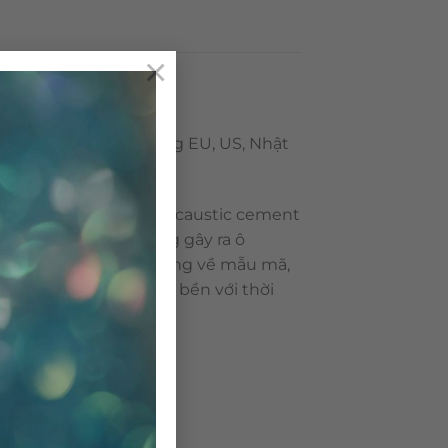
×
khẩu đến các thị trường EU, US, Nhật
8.
h là cement tile hay encaustic cement
n viên gạch bông không gây ra ô
i ưu điểm như: đang dạng về mẫu mã,
Đặc biệt, gạch bông rất bền với thời