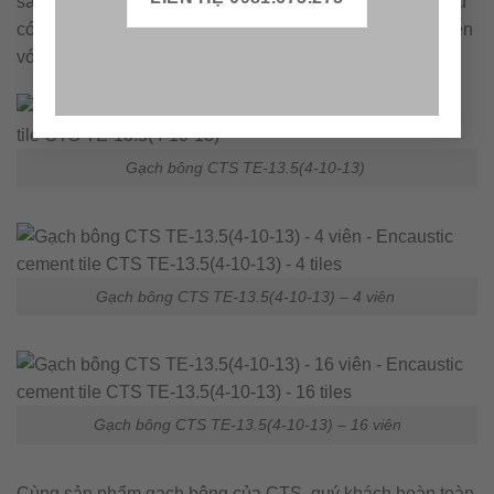
sắc. Dễ phối hợp với các loại vật liệu khác.Là loại vật liệu
có tính thoáng mát, dễ vệ sinh. Đặc biệt, gạch bông rất bền
với thời gian.
Gạch bông CTS TE-13.5(4-10-13)
Gạch bông CTS TE-13.5(4-10-13) – 4 viên
Gạch bông CTS TE-13.5(4-10-13) – 16 viên
Cùng sản phẩm gạch bông của CTS, quý khách hoàn toàn