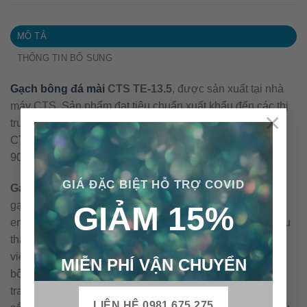
MÔ TẢ
THÔNG TIN BỔ SUNG
Gạch bông đá mài
CTS TE-13.5
, được sản xuất tại nhà
máy CTS. Sản phẩm đạt tiêu chuẩn xuất khẩu đến các thị
×
trường EU, US, Nhật Bản, Úc, Trung Đông…. Gạch bông
CTS được kiểm soát chất lượng theo qui trình ISO
9001:2008.
GIÁ ĐẶC BIỆT HỖ TRỢ COVID
Gạch bông đá mài
còn được biết với nhiều tên gọi như:
gạch hoa, gạch xi măng. Tên tiếng anh là cement tile hay
GIẢM 15%
encaustic cement tile…
Gạch bông đá mài
là loại vật liệu
thân thiện môi trường. Cấu tạo & qui trình sản xuất nên
viên gạch bông không gây ra ô nhiễm môi trường. Gạch
MIỄN PHÍ VẬN CHUYỂN
bông trước đây được xem như nữ hoàng trong vật liệu
trang trí. Với ưu điểm như: đang dạng về mẫu mã, màu
LIÊN HỆ 0981.675.275