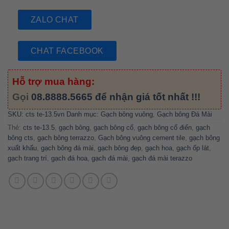
ZALO CHAT
CHAT FACEBOOK
Hỗ trợ mua hàng:
Gọi
08.8888.5665
để nhận giá tốt nhất !!!
SKU:
cts te-13.5vn
Danh mục:
Gạch bông vuông
,
Gạch bông Đá Mài
Thẻ:
cts te-13.5
,
gạch bông
,
gạch bông cổ
,
gạch bông cổ điển
,
gạch
bông cts
,
gạch bông terrazzo
,
Gạch bông vuông cement tile
,
gạch bông
xuất khẩu
,
gạch bông đá mài
,
gạch bông đẹp
,
gạch hoa
,
gạch ốp lát
,
gạch trang trí
,
gạch đá hoa
,
gạch đá mài
,
gạch đá mài terazzo