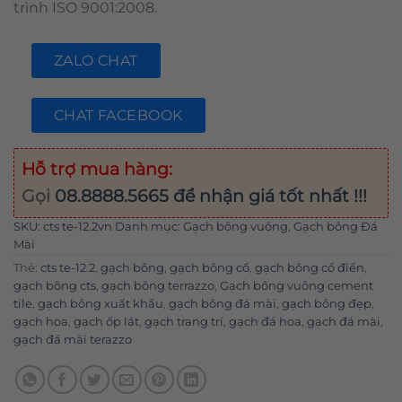
trình ISO 9001:2008.
ZALO CHAT
CHAT FACEBOOK
Hỗ trợ mua hàng:
Gọi
08.8888.5665
để nhận giá tốt nhất !!!
SKU:
cts te-12.2vn
Danh mục:
Gạch bông vuông
,
Gạch bông Đá
Mài
Thẻ:
cts te-12.2
,
gạch bông
,
gạch bông cổ
,
gạch bông cổ điển
,
gạch bông cts
,
gạch bông terrazzo
,
Gạch bông vuông cement
tile
,
gạch bông xuất khẩu
,
gạch bông đá mài
,
gạch bông đẹp
,
gạch hoa
,
gạch ốp lát
,
gạch trang trí
,
gạch đá hoa
,
gạch đá mài
,
gạch đá mài terazzo