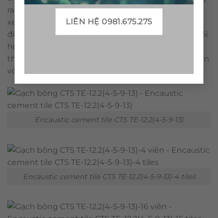
ra ô nhiễm môi trường. Gạch bông trước đây được
LIÊN HỆ 0981.675.275
xem như nữ hoàng trong vật liệu trang trí. Với ưu
điểm như: đang dạng về mẫu mã, màu sắc. Dễ phối
hợp với các loại vật liệu khác.Là loại vật liệu có tính
thoáng mát, dễ vệ sinh. Đặc biệt, gạch bông rất bền
với thời gian.
Encaustic cement tile CTS TE-12.2(4-5-9-13)
Encaustic cement tile CTS TE-12.2(4-5-9-13)-4 tiles