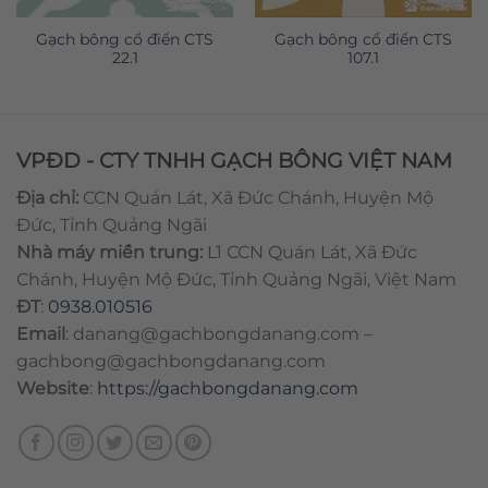
Gạch bông cổ điển CTS
Gạch bông cổ điển CTS
22.1
107.1
VPĐD - CTY TNHH GẠCH BÔNG VIỆT NAM
Địa chỉ:
CCN Quán Lát, Xã Đức Chánh, Huyện Mộ
Đức, Tỉnh Quảng Ngãi
Nhà máy miền trung:
L1 CCN Quán Lát, Xã Đức
Chánh, Huyện Mộ Đức, Tỉnh Quảng Ngãi, Việt Nam
ĐT
:
0938.010516
Email
:
danang@gachbongdanang.com
–
gachbong@gachbongdanang.com
Website
:
https://gachbongdanang.com