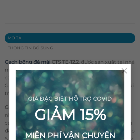
MÔ TẢ
THÔNG TIN BỔ SUNG
Gạch bông đá mài
CTS TE-12.2
, được sản xuất tại nhà
×
máy CTS. Sản phẩm đạt tiêu chuẩn xuất khẩu đến
các thị trường EU, US, Nhật Bản, Úc, Trung Đông….
Gạch bông CTS được kiểm soát chất lượng theo qui
trình ISO 9001:2008.
GIÁ ĐẶC BIỆT HỖ TRỢ COVID
Gạch bông đá mài
còn được biết với nhiều tên gọi
GIẢM 15%
như: gạch hoa, gạch xi măng. Tên tiếng anh là
cement tile hay encaustic cement tile…
Gạch bông
đá mài
là loại vật liệu thân thiện môi trường. Cấu tạo
MIỄN PHÍ VẬN CHUYỂN
& qui trình sản xuất nên viên gạch bông không gây