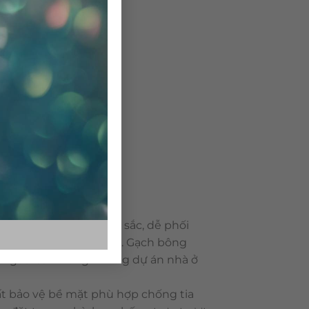
 dạng về mẫu mã, màu sắc, dễ phối
ông rất bền với thời gian. Gạch bông
 ngoài sân trong những dự án nhà ở
t bảo vệ bề mặt phù hợp chống tia