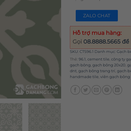
ZALO CHAT
Hỗ trợ mua hàng:
Gọi
08.8888.5665
để 
SKU:
CTS96.1
Danh mục:
Gạch b
Thẻ:
96.1
,
cement tile
,
công ty g
gạch bông
,
gạch bông 20x20
,
g
dnt
,
gạch bông trang trí
,
gạch b
handmade tile
,
viên gạch bôn