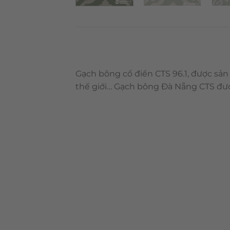
Gạch bông cổ điển CTS 96.1, được sản
thế giới… Gạch bông Đà Nẵng CTS đượ