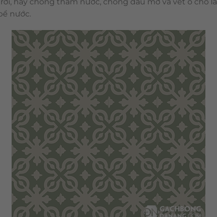
 trời, hay chống thấm nước, chống dầu mỡ và vết ố cho lắ
 bể nước.