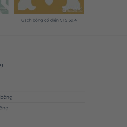
1
Gạch bông cổ điển CTS 39.4
ng
 bông
bông