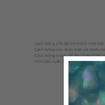
Gạch bông CTS đã trở thành một kiệt 
Gạch bông còn được biết với nhiều tê
Gạch bông là loại vật liệu thân thiệ
trình sản xuất. Cấu tạo & qui trình 