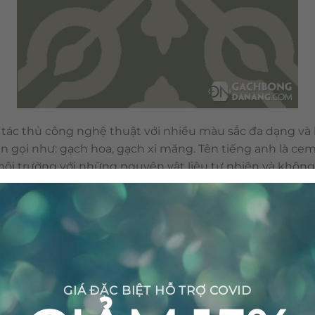
tác thủ công nghệ thuật với nhiều màu sắc đa dạng và h
n gọi như: gạch hoa, gạch xi măng. Tên tiếng anh là cem
n môi trường với những nguyên vật liệu tự nhiên và khôn
nên viên gạch bông được sản xuất thủ công không gây ra 
GIÁ ĐẶC BIỆT HỖ TRỢ COVID