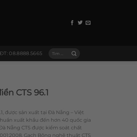
Tìm
ĐT: 08.8888.5665
kiếm:
iển CTS 96.1
1, được sản xuất tại Đà Nẵng – Việt
chuẩn xuất khẩu đến hơn 40 quốc gia
 Đà Nẵng CTS được kiểm soát chất
 9001:2008. Gạch Bông nghệ thuật CTS