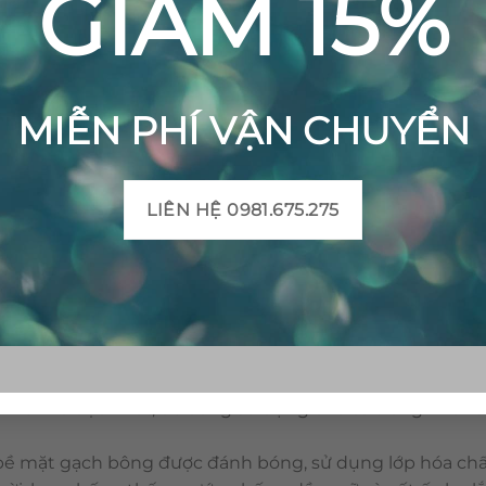
GIẢM 15%
MIỄN PHÍ VẬN CHUYỂN
LIÊN HỆ 0981.675.275
Gạch bông cổ điển CTS 96.1 – 4 viên
 hoàng trong vật liệu trang trí. Với ưu điểm như: đang
 vật liệu có tính thoáng mát, dễ vệ sinh. Đặc biệt, gạch b
hiên và độc nhất, dễ dàng sử dụng cho cả trong nhà và
bề mặt gạch bông được đánh bóng, sử dụng lớp hóa chấ