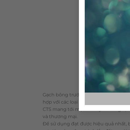
Gạch bông trước đây được xem như nữ
hợp với các loại vật liệu khác. Là loại
CTS mang tới một vẻ duyên dáng tự n
và thương mại.
Để sử dụng đạt được hiệu quả nhất, 