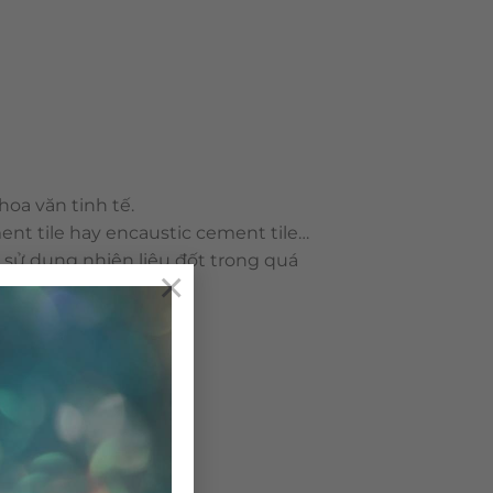
oa văn tinh tế.
ent tile hay encaustic cement tile…
g sử dụng nhiên liệu đốt trong quá
×
ô nhiễm môi trường.