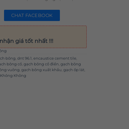
CHAT FACEBOOK
nhận giá tốt nhất !!!
ông
ạch bông
,
dnt 96.1
,
encaustice cement tile
,
ạch bông cổ
,
gạch bông cổ điển
,
gạch bông
ông vuông
,
gạch bông xuất khẩu
,
gạch ốp lát
,
g Không Không