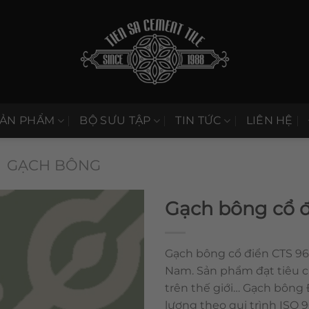
SẢN PHẨM
BỘ SƯU TẬP
TIN TỨC
LIÊN HỆ
GẠCH BÔNG
Gạch bông cổ đ
Gạch bông cổ điển CTS 96.
Nam. Sản phẩm đạt tiêu 
trên thế giới… Gạch bông
lượng theo qui trình ISO