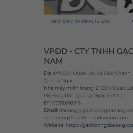
 điển CTS 27.6
gạch bông cổ điển CTS 129.1
VPĐD - CTY TNHH GẠ
NAM
Địa chỉ:
CCN Quán Lát, Xã Đức Chánh,
Quảng Ngãi
Nhà máy miền trung:
L1 CCN Quán Lá
Mộ Đức, Tỉnh Quảng Ngãi, Việt Nam
ĐT
:
0938.010516
Email
:
danang@gachbongdanang.c
gachbong@gachbongdanang.com
Website
:
https://gachbongdanang.c