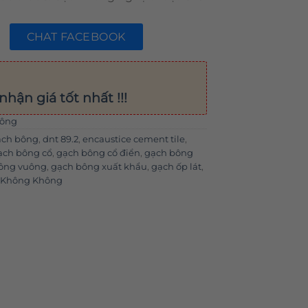
CHAT FACEBOOK
nhận giá tốt nhất !!!
bông
ạch bông
,
dnt 89.2
,
encaustice cement tile
,
ạch bông cổ
,
gạch bông cổ điển
,
gạch bông
ông vuông
,
gạch bông xuất khẩu
,
gạch ốp lát
,
g Không Không