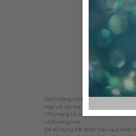
Gạch bông trước đây được xem như nữ
hợp với các loại vật liệu khác. Là loại
CTS mang tới một vẻ duyên dáng tự n
và thương mại.
Để sử dụng đạt được hiệu quả nhất, 