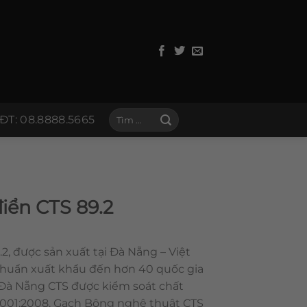
Tìm
ĐT: 08.8888.5665
kiếm:
iển CTS 89.2
2, được sản xuất tại Đà Nẵng – Việt
chuẩn xuất khẩu đến hơn 40 quốc gia
 Đà Nẵng CTS được kiểm soát chất
 9001:2008. Gạch Bông nghệ thuật CTS