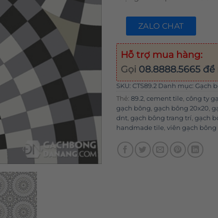
ZALO CHAT
Hỗ trợ mua hàng:
Gọi
08.8888.5665
để 
SKU:
CTS89.2
Danh mục:
Gạch 
Thẻ:
89.2
,
cement tile
,
công ty g
gạch bông
,
gạch bông 20x20
,
g
dnt
,
gạch bông trang trí
,
gạch b
handmade tile
,
viên gạch bôn