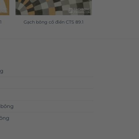
1
Gạch bông cổ điển CTS 89.1
ng
 bông
bông