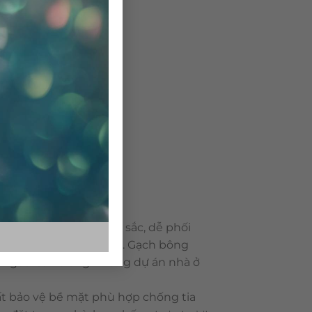
 dạng về mẫu mã, màu sắc, dễ phối
ông rất bền với thời gian. Gạch bông
 ngoài sân trong những dự án nhà ở
t bảo vệ bề mặt phù hợp chống tia