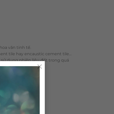
oa văn tinh tế.
ent tile hay encaustic cement tile…
g sử dụng nhiên liệu đốt trong quá
×
ô nhiễm môi trường.