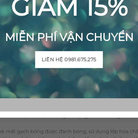
GIẢM 15%
MIỄN PHÍ VẬN CHUYỂN
LIÊN HỆ 0981.675.275
Gạch bông cổ điển CTS 89.2 – 4 viên
 hoàng trong vật liệu trang trí. Với ưu điểm như: đang
 vật liệu có tính thoáng mát, dễ vệ sinh. Đặc biệt, gạch b
hiên và độc nhất, dễ dàng sử dụng cho cả trong nhà và
bề mặt gạch bông được đánh bóng, sử dụng lớp hóa chấ