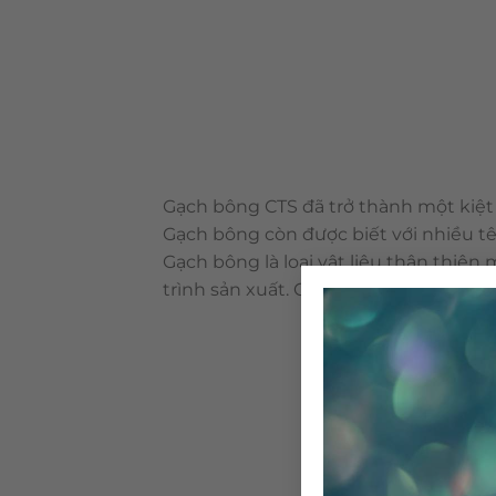
Gạch bông CTS đã trở thành một kiệt 
Gạch bông còn được biết với nhiều tê
Gạch bông là loại vật liệu thân thiệ
trình sản xuất. Cấu tạo & qui trình 