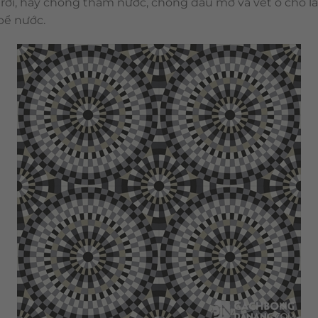
 trời, hay chống thấm nước, chống dầu mỡ và vết ố cho lắ
 bể nước.