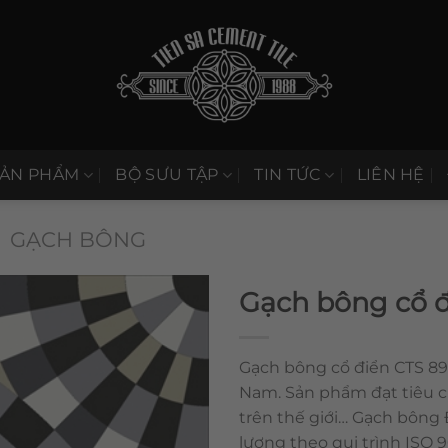
SẢN PHẨM
BỘ SƯU TẬP
TIN TỨC
LIÊN HỆ
GẠCH BÔNG
Gạch bông cổ đ
Gạch bông cổ điển CTS 89.
Nam. Sản phẩm đạt tiêu 
trên thế giới… Gạch bông
lượng theo qui trình ISO