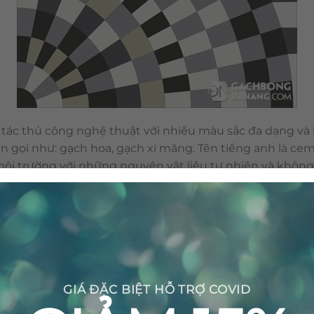
tác thủ công nghệ thuật với nhiều màu sắc đa dạng và h
n gọi như: gạch hoa, gạch xi măng. Tên tiếng anh là cem
n môi trường với những nguyên vật liệu tự nhiên và khôn
nên viên gạch bông được sản xuất thủ công không gây ra 
GIÁ ĐẶC BIỆT HỖ TRỢ COVID