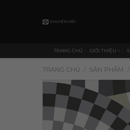
Bỏ
qua
nội
KHUYẾN MÃI
dung
TRANG CHỦ
GIỚI THIỆU
TRANG CHỦ
/
SẢN PHẨM
/