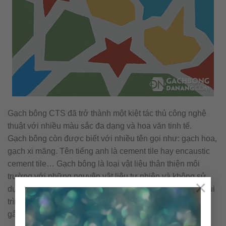
Gạch bông CTS đã trở thành một kiệt tác thủ công nghệ
thuật với nhiều màu sắc đa dạng và hoa văn tinh tế.
Gạch bông còn được biết với nhiều tên gọi như: gạch hoa,
gạch xi măng. Tên tiếng anh là cement tile hay encaustic
cement tile… Gạch bông là loại vật liệu thân thiện môi
trường với những nguyên vật liệu tự nhiên và không sử
×
dụng nhiên liệu đốt trong quá trình sản xuất. Cấu tạo & qui
trình nên viên gạch bông được sản xuất thủ công không
gây ra ô nhiễm môi trường.