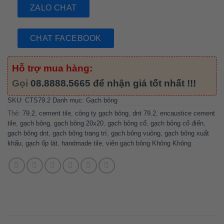
ZALO CHAT
CHAT FACEBOOK
Hỗ trợ mua hàng:
Gọi
08.8888.5665
để nhận giá tốt nhất !!!
SKU:
CTS79.2
Danh mục:
Gạch bông
Thẻ:
79.2
,
cement tile
,
công ty gạch bông
,
dnt 79.2
,
encaustice cement
tile
,
gạch bông
,
gạch bông 20x20
,
gạch bông cổ
,
gạch bông cổ điển
,
gạch bông dnt
,
gạch bông trang trí
,
gạch bông vuông
,
gạch bông xuất
khẩu
,
gạch ốp lát
,
handmade tile
,
viên gạch bông Không Không