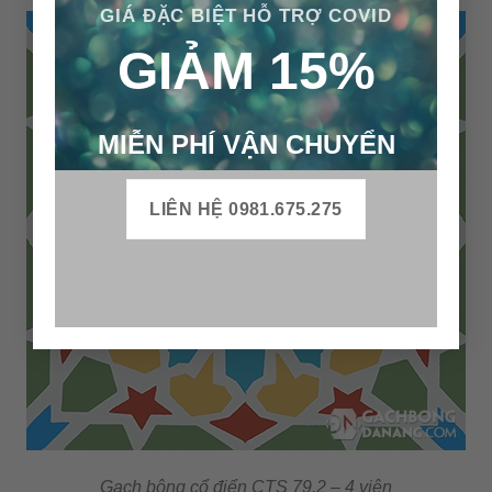
GIÁ ĐẶC BIỆT HỖ TRỢ COVID
GIẢM 15%
MIỄN PHÍ VẬN CHUYỂN
LIÊN HỆ 0981.675.275
Gạch bông cổ điển CTS 79.2 – 4 viên