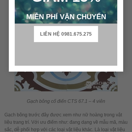
MIỄN PHÍ VẬN CHUYỂN
LIÊN HỆ 0981.675.275
Gạch bông cổ điển CTS 67.1 – 4 viên
Gạch bông trước đây được xem như nữ hoàng trong vật
liệu trang trí. Với ưu điểm như: đang dạng về mẫu mã, màu
sắc, dễ phối hợp với các loại vật liệu khác. Là loại vật liệu