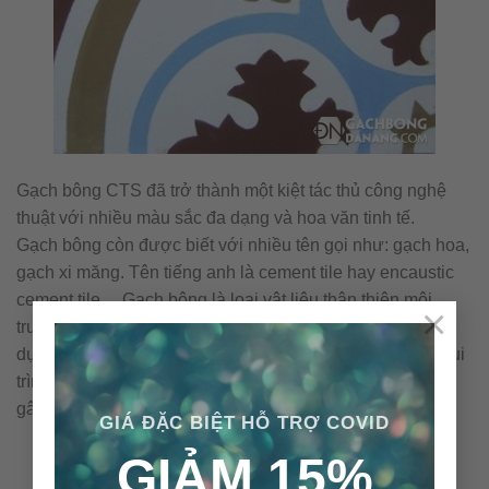
Gạch bông CTS đã trở thành một kiệt tác thủ công nghệ
thuật với nhiều màu sắc đa dạng và hoa văn tinh tế.
Gạch bông còn được biết với nhiều tên gọi như: gạch hoa,
gạch xi măng. Tên tiếng anh là cement tile hay encaustic
cement tile… Gạch bông là loại vật liệu thân thiện môi
×
trường với những nguyên vật liệu tự nhiên và không sử
dụng nhiên liệu đốt trong quá trình sản xuất. Cấu tạo & qui
trình nên viên gạch bông được sản xuất thủ công không
gây ra ô nhiễm môi trường.
GIÁ ĐẶC BIỆT HỖ TRỢ COVID
GIẢM 15%