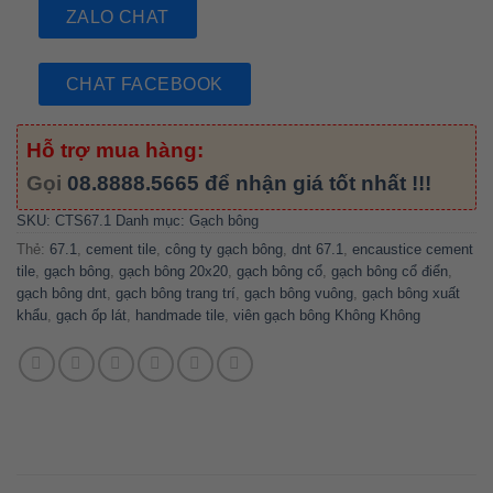
ZALO CHAT
CHAT FACEBOOK
Hỗ trợ mua hàng:
Gọi
08.8888.5665
để nhận giá tốt nhất !!!
SKU:
CTS67.1
Danh mục:
Gạch bông
Thẻ:
67.1
,
cement tile
,
công ty gạch bông
,
dnt 67.1
,
encaustice cement
tile
,
gạch bông
,
gạch bông 20x20
,
gạch bông cổ
,
gạch bông cổ điển
,
gạch bông dnt
,
gạch bông trang trí
,
gạch bông vuông
,
gạch bông xuất
khẩu
,
gạch ốp lát
,
handmade tile
,
viên gạch bông Không Không