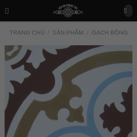
Bỏ
Tìm
qua
kiếm:
nội
dung
TRANG CHỦ
/
SẢN PHẨM
/
GẠCH BÔNG