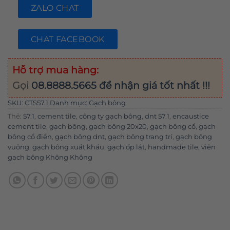
ZALO CHAT
CHAT FACEBOOK
Hỗ trợ mua hàng:
Gọi
08.8888.5665
để nhận giá tốt nhất !!!
SKU:
CTS57.1
Danh mục:
Gạch bông
Thẻ:
57.1
,
cement tile
,
công ty gạch bông
,
dnt 57.1
,
encaustice
cement tile
,
gạch bông
,
gạch bông 20x20
,
gạch bông cổ
,
gạch
bông cổ điển
,
gạch bông dnt
,
gạch bông trang trí
,
gạch bông
vuông
,
gạch bông xuất khẩu
,
gạch ốp lát
,
handmade tile
,
viên
gạch bông Không Không