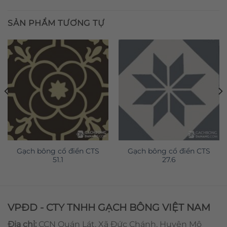
SẢN PHẨM TƯƠNG TỰ
Gạch bông cổ điển CTS
Gạch bông cổ điển CTS
51.1
27.6
VPĐD - CTY TNHH GẠCH BÔNG VIỆT NAM
Địa chỉ:
CCN Quán Lát, Xã Đức Chánh, Huyện Mộ