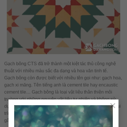
Gạch bông CTS đã trở thành một kiệt tác thủ công nghệ
thuật với nhiều màu sắc đa dạng và hoa văn tinh tế.
Gạch bông còn được biết với nhiều tên gọi như: gạch hoa,
gạch xi măng. Tên tiếng anh là cement tile hay encaustic
cement tile… Gạch bông là loại vật liệu thân thiện môi
trường với những nguyên vật liệu tự nhiên và không sử
×
dụng nhiên liệu đốt trong quá trình sản xuất. Cấu tạo & qui
trình nên viên gạch bông được sản xuất thủ công không
gây ra ô nhiễm môi trường.