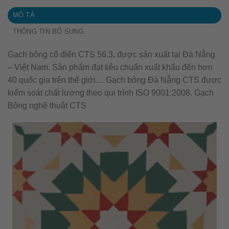
MÔ TẢ
THÔNG TIN BỔ SUNG
Gạch bông cổ điển CTS 56.3, được sản xuất tại Đà Nẵng
– Việt Nam. Sản phẩm đạt tiêu chuẩn xuất khẩu đến hơn
40 quốc gia trên thế giới… Gạch bông Đà Nẵng CTS được
kiểm soát chất lượng theo qui trình ISO 9001:2008. Gạch
Bông nghệ thuật CTS