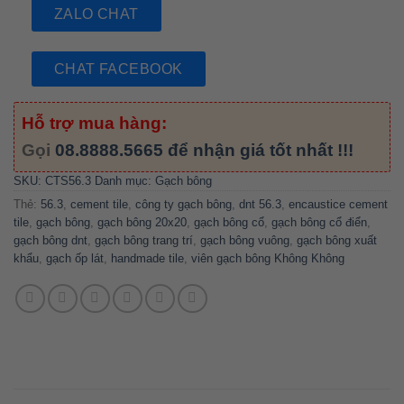
ZALO CHAT
CHAT FACEBOOK
Hỗ trợ mua hàng:
Gọi
08.8888.5665
để nhận giá tốt nhất !!!
SKU:
CTS56.3
Danh mục:
Gạch bông
Thẻ:
56.3
,
cement tile
,
công ty gạch bông
,
dnt 56.3
,
encaustice cement
tile
,
gạch bông
,
gạch bông 20x20
,
gạch bông cổ
,
gạch bông cổ điển
,
gạch bông dnt
,
gạch bông trang trí
,
gạch bông vuông
,
gạch bông xuất
khẩu
,
gạch ốp lát
,
handmade tile
,
viên gạch bông Không Không