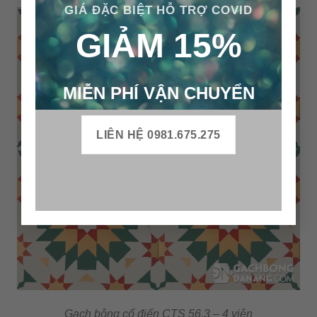
GIÁ ĐẶC BIỆT HỖ TRỢ COVID
GIẢM 15%
MIỄN PHÍ VẬN CHUYỂN
LIÊN HỆ 0981.675.275
Gạch bông cổ điển CTS 56.3 – 4 viên