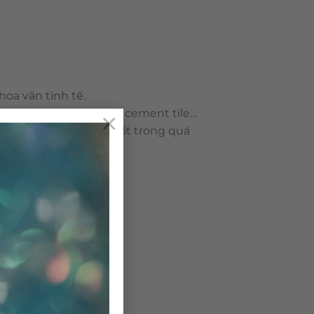
oa văn tinh tế.
ent tile hay encaustic cement tile…
×
g sử dụng nhiên liệu đốt trong quá
ô nhiễm môi trường.