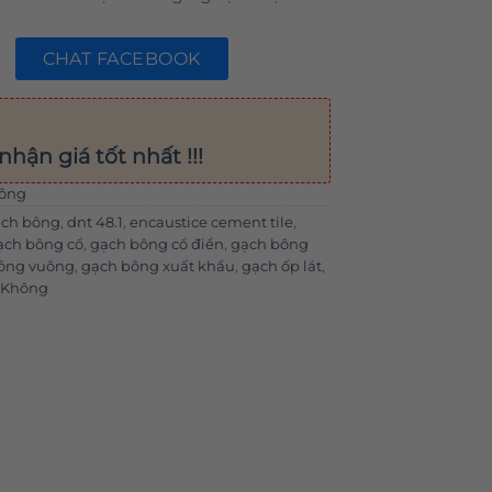
CHAT FACEBOOK
nhận giá tốt nhất !!!
ông
ạch bông
,
dnt 48.1
,
encaustice cement tile
,
ạch bông cổ
,
gạch bông cổ điển
,
gạch bông
ông vuông
,
gạch bông xuất khẩu
,
gạch ốp lát
,
 Không