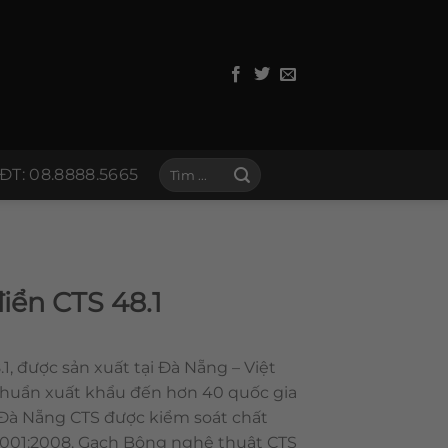
Tìm
ĐT: 08.8888.5665
kiếm:
iển CTS 48.1
1, được sản xuất tại Đà Nẵng – Việt
chuẩn xuất khẩu đến hơn 40 quốc gia
 Đà Nẵng CTS được kiểm soát chất
 9001:2008. Gạch Bông nghệ thuật CTS