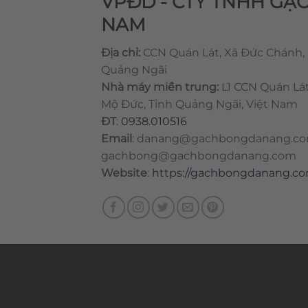
VPĐD - CTY TNHH GẠ
NAM
Địa chỉ:
CCN Quán Lát, Xã Đức Chánh,
Quảng Ngãi
Nhà máy miền trung:
L1 CCN Quán Lá
Mộ Đức, Tỉnh Quảng Ngãi, Việt Nam
ĐT
:
0938.010516
Email
:
danang@gachbongdanang.c
gachbong@gachbongdanang.com
Website
:
https://gachbongdanang.c