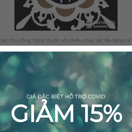
tác thủ công nghệ thuật với nhiều màu sắc đa dạng và h
n gọi như: gạch hoa, gạch xi măng. Tên tiếng anh là cem
n môi trường với những nguyên vật liệu tự nhiên và khôn
nên viên gạch bông được sản xuất thủ công không gây ra 
GIÁ ĐẶC BIỆT HỖ TRỢ COVID
GIẢM 15%