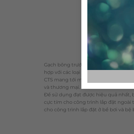
Gạch bông trước đây được xem như nữ
hợp với các loại vật liệu khác. Là loại
CTS mang tới một vẻ duyên dáng tự n
và thương mại.
Để sử dụng đạt được hiệu quả nhất, 
cực tím cho công trình lắp đặt ngoài
cho công trình lắp đặt ở bể bơi và bệ