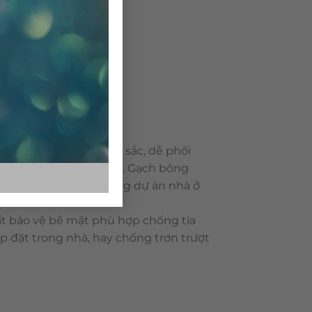
 dạng về mẫu mã, màu sắc, dễ phối
ông rất bền với thời gian. Gạch bông
 ngoài sân trong những dự án nhà ở
t bảo vệ bề mặt phù hợp chống tia
p đặt trong nhà, hay chống trơn trượt