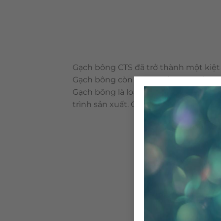
Gạch bông CTS đã trở thành một kiệt 
Gạch bông còn được biết với nhiều tê
Gạch bông là loại vật liệu thân thiệ
trình sản xuất. Cấu tạo & qui trình 