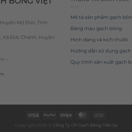
CH BÔNG VIỆT
Mô tả sản phẩm gạch bô
 Huyện Mộ Đức, Tỉnh
Bảng màu gạch bông
t, Xã Đức Chánh, Huyện
Hình dạng và kích thước
Hướng dẫn sử dụng gạch
om
–
Quy trình sản xuất gạch 
om
Copyright 2026 ©
Công Ty CP
Gạch Bông
Tiên Sa