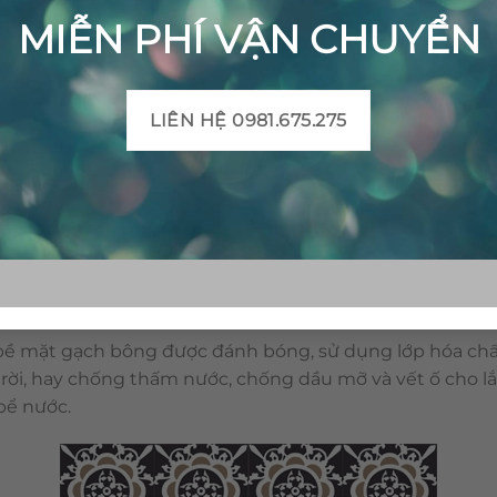
MIỄN PHÍ VẬN CHUYỂN
LIÊN HỆ 0981.675.275
Gạch bông cổ điển CTS 48.1 – 4 viên
 hoàng trong vật liệu trang trí. Với ưu điểm như: đang
 vật liệu có tính thoáng mát, dễ vệ sinh. Đặc biệt, gạch b
hiên và độc nhất, dễ dàng sử dụng cho cả trong nhà và
bề mặt gạch bông được đánh bóng, sử dụng lớp hóa chấ
 trời, hay chống thấm nước, chống dầu mỡ và vết ố cho lắ
 bể nước.