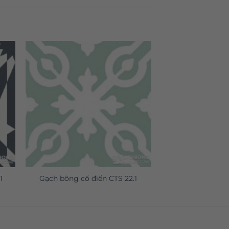
1
Gạch bông cổ điển CTS 22.1