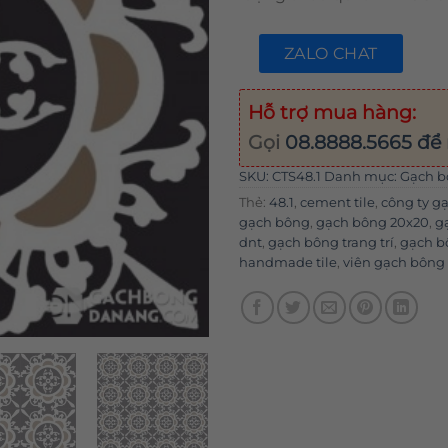
ZALO CHAT
Hỗ trợ mua hàng:
Gọi
08.8888.5665
để 
SKU:
CTS48.1
Danh mục:
Gạch b
Thẻ:
48.1
,
cement tile
,
công ty g
gạch bông
,
gạch bông 20x20
,
g
dnt
,
gạch bông trang trí
,
gạch b
handmade tile
,
viên gạch bông