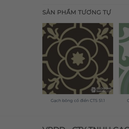
SẢN PHẨM TƯƠNG TỰ
 điển CTS 129.1
Gạch bông cổ điển CTS 51.1