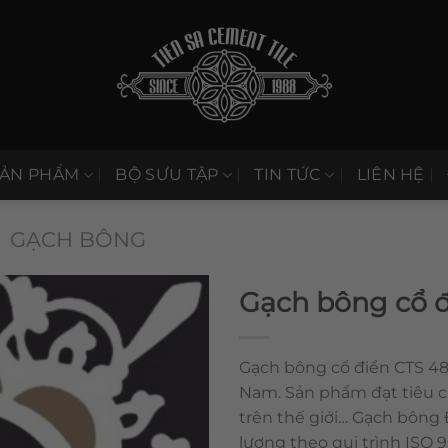
SẢN PHẨM
BỘ SƯU TẬP
TIN TỨC
LIÊN HỆ
GẠCH BÔNG
Gạch bông cổ đ
Gạch bông cổ điển CTS 48.
Nam. Sản phẩm đạt tiêu 
trên thế giới… Gạch bông
lượng theo qui trình ISO