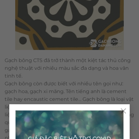
Gạch bông CTS đã trở thành một kiệt tác thủ công
nghệ thuật với nhiều màu sắc đa dạng và hoa văn
tinh tế.
Gạch bông còn được biết với nhiều tên gọi như:
gạch hoa, gạch xi măng. Tên tiếng anh là cement
tile hay encaustic cement tile… Gạch bông là loại vật
×
liệu thân thiện môi trường với những nguyên vật
liệu tự nhiên và không sử dụng nhiên liệu đốt trong
quá trình sản xuất. Cấu tạo & qui trình nên viên
gạch bông được sản xuất thủ công không gây ra ô
nhiễm môi trường.
GIÁ ĐẶC BIỆT HỖ TRỢ COVID