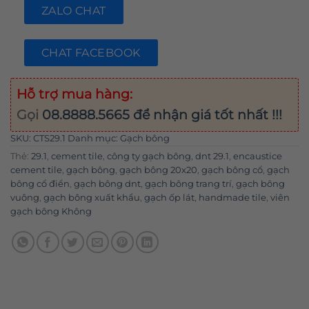
ZALO CHAT
CHAT FACEBOOK
Hỗ trợ mua hàng:
Gọi
08.8888.5665
để nhận giá tốt nhất !!!
SKU:
CTS29.1
Danh mục:
Gạch bông
Thẻ:
29.1
,
cement tile
,
công ty gạch bông
,
dnt 29.1
,
encaustice
cement tile
,
gạch bông
,
gạch bông 20x20
,
gạch bông cổ
,
gạch
bông cổ điển
,
gạch bông dnt
,
gạch bông trang trí
,
gạch bông
vuông
,
gạch bông xuất khẩu
,
gạch ốp lát
,
handmade tile
,
viên
gạch bông Không