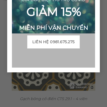
GIẢM 15%
MIỄN PHÍ VẬN CHUYỂN
LIÊN HỆ 0981.675.275
Gạch bông cổ điển CTS 29.1 – 4 viên