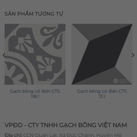
SẢN PHẨM TƯƠNG TỰ
Gạch bông cổ điển CTS
Gạch bông cổ điển CTS
118.1
13.1
VPĐD - CTY TNHH GẠCH BÔNG VIỆT NAM
Địa chỉ:
CCN Quán Lát, Xã Đức Chánh, Huyện Mộ