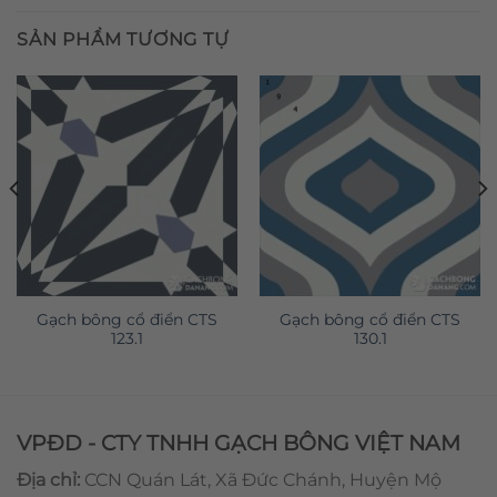
SẢN PHẨM TƯƠNG TỰ
Gạch bông cổ điển CTS
Gạch bông cổ điển CTS
123.1
130.1
VPĐD - CTY TNHH GẠCH BÔNG VIỆT NAM
Địa chỉ:
CCN Quán Lát, Xã Đức Chánh, Huyện Mộ