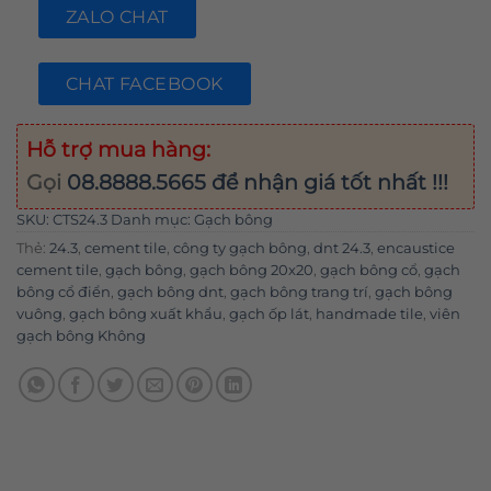
ZALO CHAT
CHAT FACEBOOK
Hỗ trợ mua hàng:
Gọi
08.8888.5665
để nhận giá tốt nhất !!!
SKU:
CTS24.3
Danh mục:
Gạch bông
Thẻ:
24.3
,
cement tile
,
công ty gạch bông
,
dnt 24.3
,
encaustice
cement tile
,
gạch bông
,
gạch bông 20x20
,
gạch bông cổ
,
gạch
bông cổ điển
,
gạch bông dnt
,
gạch bông trang trí
,
gạch bông
vuông
,
gạch bông xuất khẩu
,
gạch ốp lát
,
handmade tile
,
viên
gạch bông Không