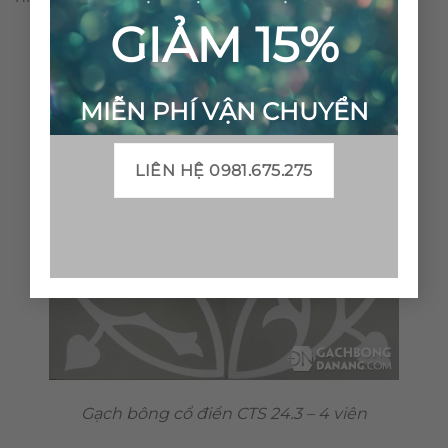
GIẢM 15%
MIỄN PHÍ VẬN CHUYỂN
LIÊN HỆ 0981.675.275
Gạch bông cổ điển CTS 24.3 – 4 viên