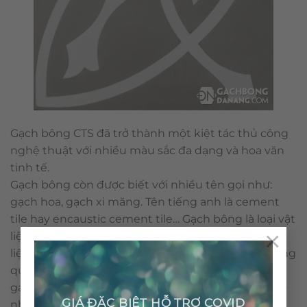
Gạch bông CTS đã trở thành một kiệt tác thủ công
nghệ thuật với nhiều màu sắc đa dạng và hoa văn
tinh tế.
Gạch bông còn được biết với nhiều tên gọi như:
gạch hoa, gạch xi măng. Tên tiếng anh là cement
tile hay encaustic cement tile… Gạch bông là loại vật
×
liệu thân thiện môi trường với những nguyên vật
liệu tự nhiên và không sử dụng nhiên liệu đốt trong
quá trình sản xuất. Cấu tạo & qui trình nên viên
gạch bông được sản xuất thủ công không gây ra ô
GIÁ ĐẶC BIỆT HỖ TRỢ COVID
nhiễm môi trường.