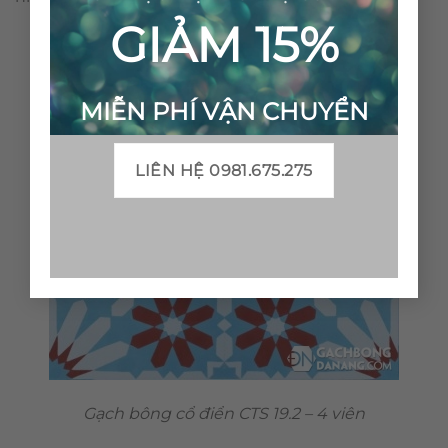
GIẢM 15%
MIỄN PHÍ VẬN CHUYỂN
LIÊN HỆ 0981.675.275
Gạch bông cổ điển CTS 19.2 – 4 viên