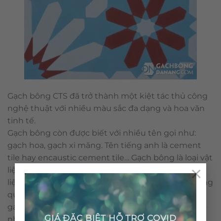
Gạch bông CTS đã trở thành một kiệt tác thủ công
nghệ thuật với nhiều màu sắc đa dạng và hoa văn
tinh tế.
Gạch bông còn được biết với nhiều tên gọi như:
gạch hoa, gạch xi măng. Tên tiếng anh là cement
tile hay encaustic cement tile… Gạch bông là loại vật
×
liệu thân thiện môi trường với những nguyên vật
liệu tự nhiên và không sử dụng nhiên liệu đốt trong
quá trình sản xuất. Cấu tạo & qui trình nên viên
gạch bông được sản xuất thủ công không gây ra ô
GIÁ ĐẶC BIỆT HỖ TRỢ COVID
nhiễm môi trường.