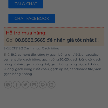
ZALO CHAT
CHAT FACEBOOK
Hỗ trợ mua hàng:
Gọi
08.8888.5665
để nhận giá tốt nhất !!!
SKU:
CTS19.2
Danh mục:
Gạch bông
Thẻ:
19.2
,
cement tile
,
công ty gạch bông
,
dnt 19.2
,
encaustice
cement tile
,
gạch bông
,
gạch bông 20x20
,
gạch bông cổ
,
gạch
bông cổ điển
,
gạch bông dnt
,
gạch bông trang trí
,
gạch bông
vuông
,
gạch bông xuất khẩu
,
gạch ốp lát
,
handmade tile
,
viên
gạch bông Không