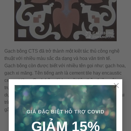
Gạch bông CTS đã trở thành một kiệt tác thủ công nghệ
thuật với nhiều màu sắc đa dạng và hoa văn tinh tế.
Gạch bông còn được biết với nhiều tên gọi như: gạch hoa,
gạch xi măng. Tên tiếng anh là cement tile hay encaustic
cement tile… Gạch bông là loại vật liệu thân thiện môi
×
trường với những nguyên vật liệu tự nhiên và không sử
dụng nhiên liệu đốt trong quá trình sản xuất. Cấu tạo & qui
trình nên viên gạch bông được sản xuất thủ công không
gây ra ô nhiễm môi trường.
GIÁ ĐẶC BIỆT HỖ TRỢ COVID
GIẢM 15%