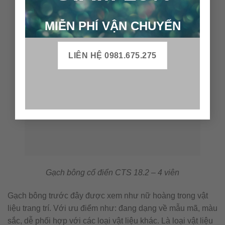
MIỄN PHÍ VẬN CHUYỂN
LIÊN HỆ 0981.675.275
Gạch bông cổ điển CTS 18.2 – 4 viên
Gạch bông trước đây được xem như nữ hoàng trong vật
liệu trang trí. Với ưu điểm như: đang dạng về mẫu mã, màu
sắc, dễ phối hợp với các loại vật liệu khác. Là loại vật liệu