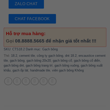
ZALO CHAT
CHAT FACEBOOK
Hỗ trợ mua hàng:
Gọi
08.8888.5665
để nhận giá tốt nhất !!!
SKU:
CTS18.2
Danh mục:
Gạch bông
Thẻ:
18.2
,
cement tile
,
công ty gạch bông
,
dnt 18.2
,
encaustice cement
tile
,
gạch bông
,
gạch bông 20x20
,
gạch bông cổ
,
gạch bông cổ điển
,
gạch bông dnt
,
gạch bông trang trí
,
gạch bông vuông
,
gạch bông xuất
khẩu
,
gạch ốp lát
,
handmade tile
,
viên gạch bông Không