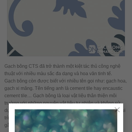
Gạch bông CTS đã trở thành một kiệt tác thủ công nghệ
thuật với nhiều màu sắc đa dạng và hoa văn tinh tế.
Gạch bông còn được biết với nhiều tên gọi như: gạch hoa,
gạch xi măng. Tên tiếng anh là cement tile hay encaustic
cement tile… Gạch bông là loại vật liệu thân thiện môi
trường với những nguyên vật liệu tự nhiên và không sử
×
dụng nhiên liệu đốt trong quá trình sản xuất. Cấu tạo & qui
trình nên viên gạch bông được sản xuất thủ công không
gây ra ô nhiễm môi trường.