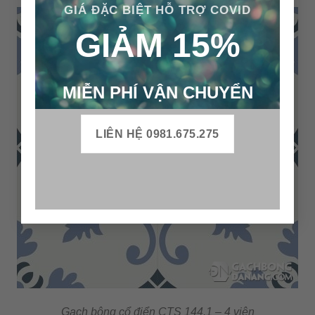
GIÁ ĐẶC BIỆT HỖ TRỢ COVID
GIẢM 15%
MIỄN PHÍ VẬN CHUYỂN
LIÊN HỆ 0981.675.275
Gạch bông cổ điển CTS 144.1 – 4 viên