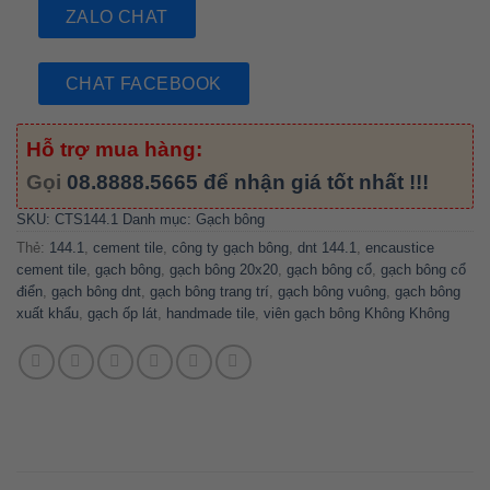
ZALO CHAT
CHAT FACEBOOK
Hỗ trợ mua hàng:
Gọi
08.8888.5665
để nhận giá tốt nhất !!!
SKU:
CTS144.1
Danh mục:
Gạch bông
Thẻ:
144.1
,
cement tile
,
công ty gạch bông
,
dnt 144.1
,
encaustice
cement tile
,
gạch bông
,
gạch bông 20x20
,
gạch bông cổ
,
gạch bông cổ
điển
,
gạch bông dnt
,
gạch bông trang trí
,
gạch bông vuông
,
gạch bông
xuất khẩu
,
gạch ốp lát
,
handmade tile
,
viên gạch bông Không Không