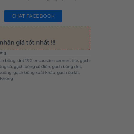
CHAT FACEBOOK
nhận giá tốt nhất !!!
ông
ạch bông
,
dnt 13.2
,
encaustice cement tile
,
gạch
ông cổ
,
gạch bông cổ điển
,
gạch bông dnt
,
 vuông
,
gạch bông xuất khẩu
,
gạch ốp lát
,
 Không