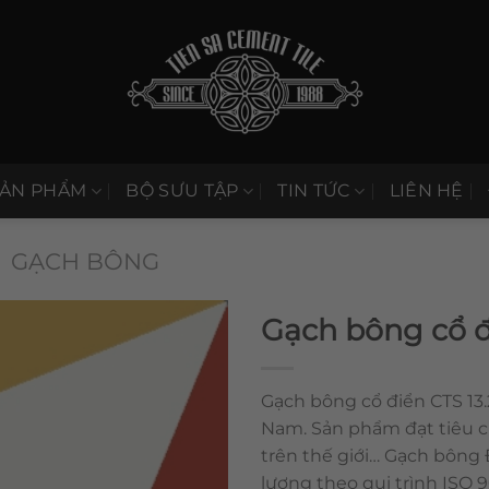
SẢN PHẨM
BỘ SƯU TẬP
TIN TỨC
LIÊN HỆ
GẠCH BÔNG
Gạch bông cổ đ
Gạch bông cổ điển CTS 13.2
Nam. Sản phẩm đạt tiêu 
trên thế giới… Gạch bông
lượng theo qui trình ISO