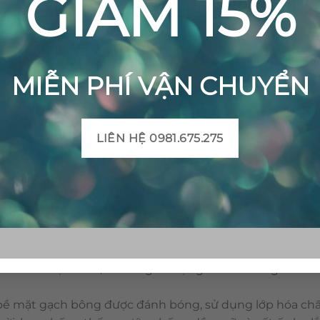
GIẢM 15%
MIỄN PHÍ VẬN CHUYỂN
LIÊN HỆ 0981.675.275
Gạch bông cổ điển CTS 13.2 – 4 viên
 hoàng trong vật liệu trang trí. Với ưu điểm như: đang
 vật liệu có tính thoáng mát, dễ vệ sinh. Đặc biệt, gạch b
hiên và độc nhất, dễ dàng sử dụng cho cả trong nhà và
bề mặt gạch bông được đánh bóng, sử dụng lớp hóa chấ