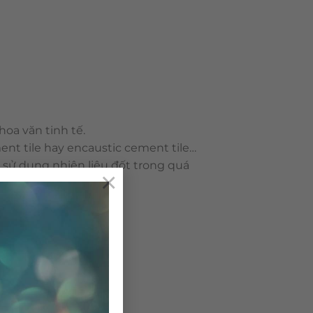
oa văn tinh tế.
ent tile hay encaustic cement tile…
g sử dụng nhiên liệu đốt trong quá
×
ô nhiễm môi trường.