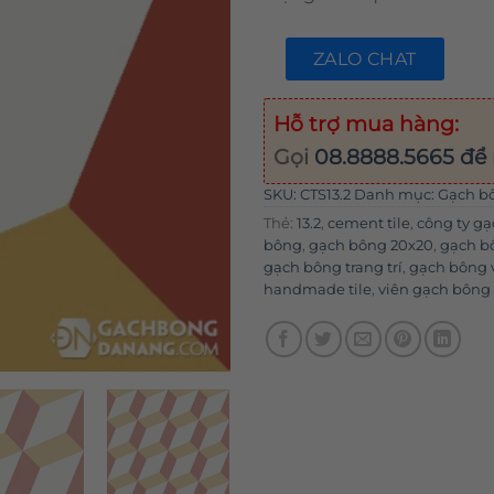
ZALO CHAT
Hỗ trợ mua hàng:
Gọi
08.8888.5665
để 
SKU:
CTS13.2
Danh mục:
Gạch b
Thẻ:
13.2
,
cement tile
,
công ty g
bông
,
gạch bông 20x20
,
gạch b
gạch bông trang trí
,
gạch bông
handmade tile
,
viên gạch bông