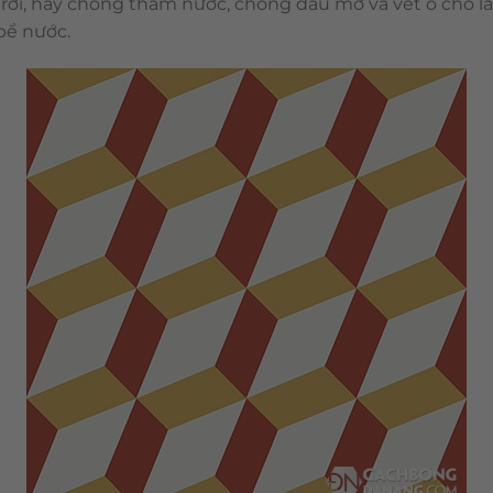
 trời, hay chống thấm nước, chống dầu mỡ và vết ố cho lắ
 bể nước.