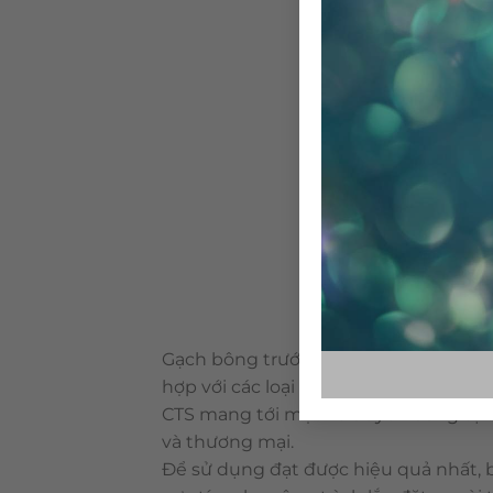
Gạch bông trước đây được xem như nữ
hợp với các loại vật liệu khác. Là loại
CTS mang tới một vẻ duyên dáng tự n
và thương mại.
Để sử dụng đạt được hiệu quả nhất, 