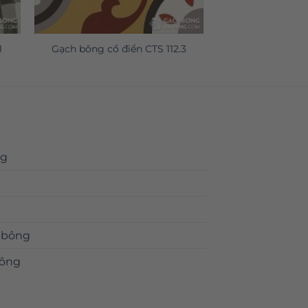
1
Gạch bông cổ điển CTS 112.3
ng
 bông
bông