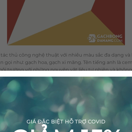
tác thủ công nghệ thuật với nhiều màu sắc đa dạng và h
n gọi như: gạch hoa, gạch xi măng. Tên tiếng anh là cem
n môi trường với những nguyên vật liệu tự nhiên và khôn
nên viên gạch bông được sản xuất thủ công không gây ra 
GIÁ ĐẶC BIỆT HỖ TRỢ COVID