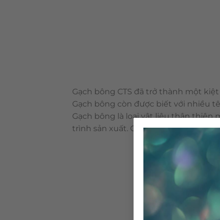
Gạch bông CTS đã trở thành một kiệt 
Gạch bông còn được biết với nhiều tê
Gạch bông là loại vật liệu thân thiệ
trình sản xuất. Cấu tạo & qui trình 