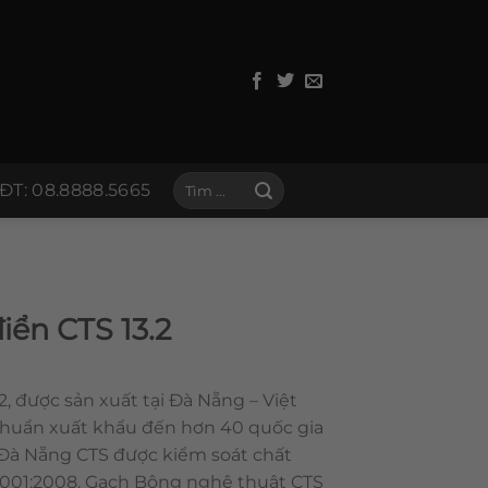
Tìm
ĐT: 08.8888.5665
kiếm:
iển CTS 13.2
, được sản xuất tại Đà Nẵng – Việt
chuẩn xuất khẩu đến hơn 40 quốc gia
 Đà Nẵng CTS được kiểm soát chất
 9001:2008. Gạch Bông nghệ thuật CTS