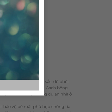
 dạng về mẫu mã, màu sắc, dễ phối
ông rất bền với thời gian. Gạch bông
 ngoài sân trong những dự án nhà ở
t bảo vệ bề mặt phù hợp chống tia