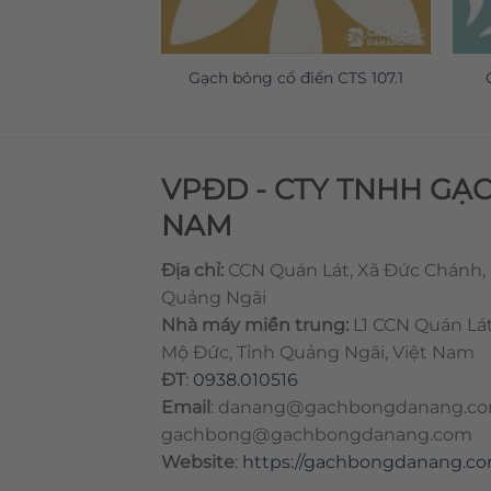
 điển CTS 115.1
Gạch bông cổ điển CTS 107.1
VPĐD - CTY TNHH GẠ
NAM
Địa chỉ:
CCN Quán Lát, Xã Đức Chánh,
Quảng Ngãi
Nhà máy miền trung:
L1 CCN Quán Lá
Mộ Đức, Tỉnh Quảng Ngãi, Việt Nam
ĐT
:
0938.010516
Email
:
danang@gachbongdanang.c
gachbong@gachbongdanang.com
Website
:
https://gachbongdanang.c