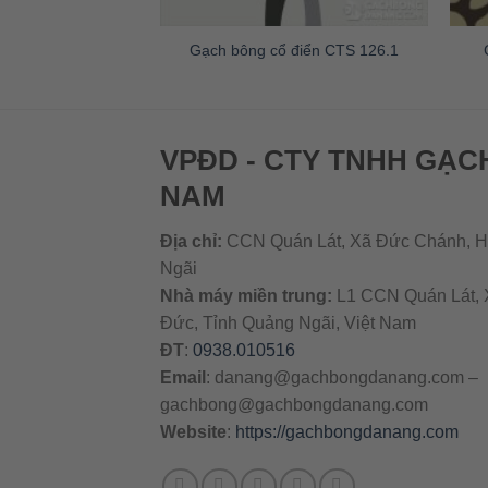
 điển CTS 19.1
Gạch bông cổ điển CTS 126.1
VPĐD - CTY TNHH GẠC
NAM
Địa chỉ:
CCN Quán Lát, Xã Đức Chánh, H
Ngãi
Nhà máy miền trung:
L1 CCN Quán Lát, 
Đức, Tỉnh Quảng Ngãi, Việt Nam
ĐT
:
0938.010516
Email
:
danang@gachbongdanang.com
–
gachbong@gachbongdanang.com
Website
:
https://gachbongdanang.com