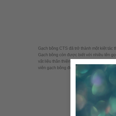
Gạch bông CTS đã trở thành một kiệt tác t
Gạch bông còn được biết với nhiều tên gọi
vật liệu thân thiện môi trường với những n
viên gạch bông được sản xuất thủ công kh