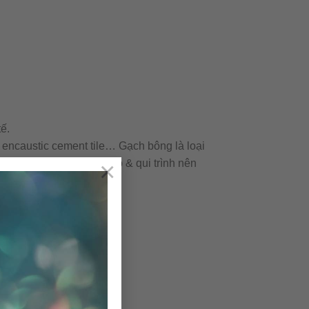
ế.
 encaustic cement tile… Gạch bông là loại
×
á trình sản xuất. Cấu tạo & qui trình nên