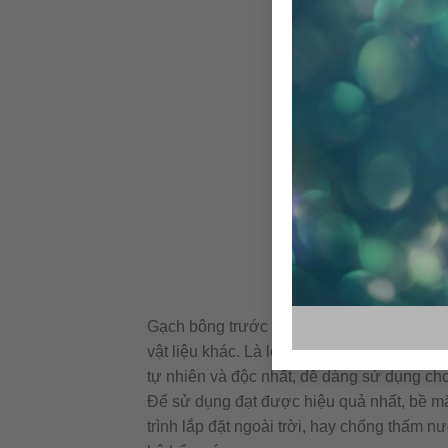
Gạch bông trước đây được xem như nữ hoàn
vật liệu khác. Là loại vật liệu có tính th
tự nhiên và độc nhất, dễ dàng sử dụng ch
Để sử dụng đạt được hiệu quả nhất, bề m
trình lắp đặt ngoài trời, hay chống thấm n