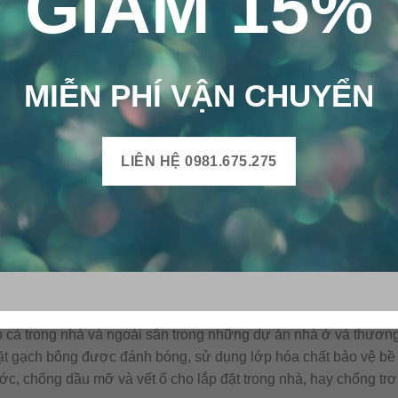
GIẢM 15%
MIỄN PHÍ VẬN CHUYỂN
LIÊN HỆ 0981.675.275
Gạch bông cổ điển CTS 128.2 – 4 viên
g trong vật liệu trang trí. Với ưu điểm như: đang dạng về mẫu
oáng mát, dễ vệ sinh. Đặc biệt, gạch bông rất bền với thời gian
o cả trong nhà và ngoài sân trong những dự án nhà ở và thương
ặt gạch bông được đánh bóng, sử dụng lớp hóa chất bảo vệ bề 
ước, chống dầu mỡ và vết ố cho lắp đặt trong nhà, hay chống trơn