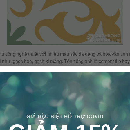
hủ công nghệ thuật với nhiều màu sắc đa dạng và hoa văn tinh t
 như: gạch hoa, gạch xi măng. Tên tiếng anh là cement tile hay
guyên vật liệu tự nhiên và không sử dụng nhiên liệu đốt trong qu
ông gây ra ô nhiễm môi trường.
GIÁ ĐẶC BIỆT HỖ TRỢ COVID