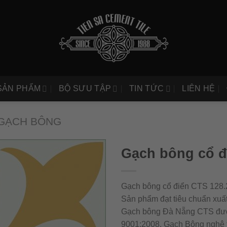
SẢN PHẨM
BỘ SƯU TẬP
TIN TỨC
LIÊN HỆ
GẠCH BÔNG
Gạch bông cổ đ
Gạch bông cổ điển CTS 128.2
Sản phẩm đạt tiêu chuẩn xuất
Gạch bông Đà Nẵng CTS được 
9001:2008. Gạch Bông nghệ 