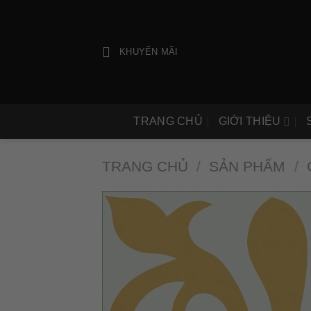
Bỏ
qua
nội
KHUYẾN MÃI
dung
TRANG CHỦ
GIỚI THIỆU
TRANG CHỦ
/
SẢN PHẨM
/