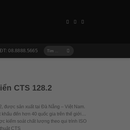
Tìm
ĐT: 08.8888.5665
kiếm:
iển CTS 128.2
, được sản xuất tại Đà Nẵng – Việt Nam.
 khẩu đến hơn 40 quốc gia trên thế giới…
kiểm soát chất lượng theo qui trình ISO
thuật CTS