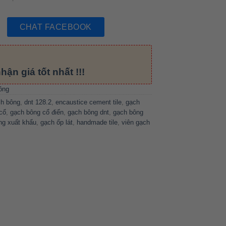
CHAT FACEBOOK
hận giá tốt nhất !!!
ông
ch bông
,
dnt 128.2
,
encaustice cement tile
,
gạch
cổ
,
gạch bông cổ điển
,
gạch bông dnt
,
gạch bông
ng xuất khẩu
,
gạch ốp lát
,
handmade tile
,
viên gạch