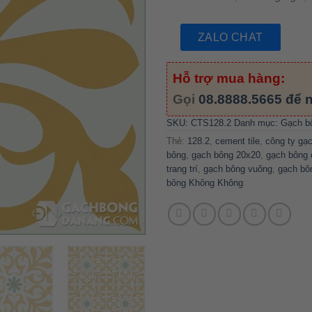
ZALO CHAT
Hỗ trợ mua hàng:
Gọi
08.8888.5665
để n
SKU:
CTS128.2
Danh mục:
Gạch b
Thẻ:
128.2
,
cement tile
,
công ty gạ
bông
,
gạch bông 20x20
,
gạch bông 
trang trí
,
gạch bông vuông
,
gạch bô
bông Không Không