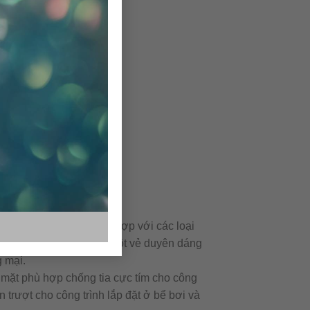
 mã, màu sắc, dễ phối hợp với các loại
. Gạch bông CTS mang tới một vẻ duyên dáng
 mại.
mặt phù hợp chống tia cực tím cho công
 trượt cho công trình lắp đặt ở bể bơi và