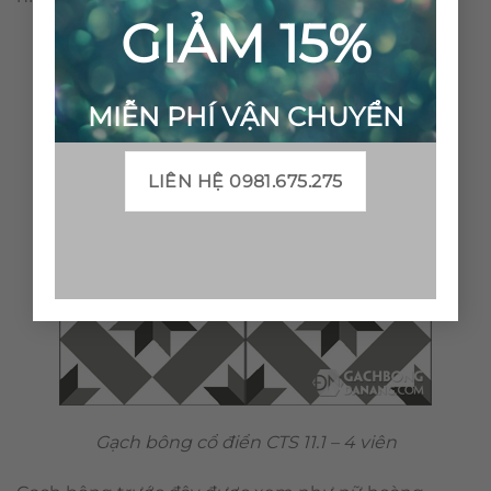
GIẢM 15%
MIỄN PHÍ VẬN CHUYỂN
LIÊN HỆ 0981.675.275
Gạch bông cổ điển CTS 11.1 – 4 viên