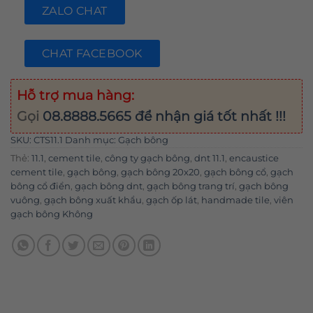
ZALO CHAT
CHAT FACEBOOK
Hỗ trợ mua hàng:
Gọi
08.8888.5665
để nhận giá tốt nhất !!!
SKU:
CTS11.1
Danh mục:
Gạch bông
Thẻ:
11.1
,
cement tile
,
công ty gạch bông
,
dnt 11.1
,
encaustice
cement tile
,
gạch bông
,
gạch bông 20x20
,
gạch bông cổ
,
gạch
bông cổ điển
,
gạch bông dnt
,
gạch bông trang trí
,
gạch bông
vuông
,
gạch bông xuất khẩu
,
gạch ốp lát
,
handmade tile
,
viên
gạch bông Không