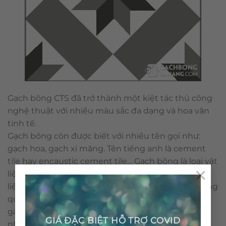
Gạch bông CTS đã trở thành một kiệt tác thủ công
nghệ thuật với nhiều màu sắc đa dạng và hoa văn
tinh tế.
Gạch bông còn được biết với nhiều tên gọi như:
gạch hoa, gạch xi măng. Tên tiếng anh là cement
tile hay encaustic cement tile… Gạch bông là loại vật
×
liệu thân thiện môi trường với những nguyên vật
liệu tự nhiên và không sử dụng nhiên liệu đốt trong
quá trình sản xuất. Cấu tạo & qui trình nên viên
gạch bông được sản xuất thủ công không gây ra ô
GIÁ ĐẶC BIỆT HỖ TRỢ COVID
nhiễm môi trường.