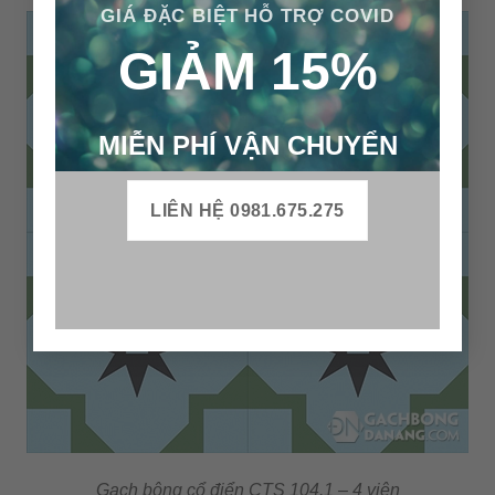
GIÁ ĐẶC BIỆT HỖ TRỢ COVID
GIẢM 15%
MIỄN PHÍ VẬN CHUYỂN
LIÊN HỆ 0981.675.275
Gạch bông cổ điển CTS 104.1 – 4 viên