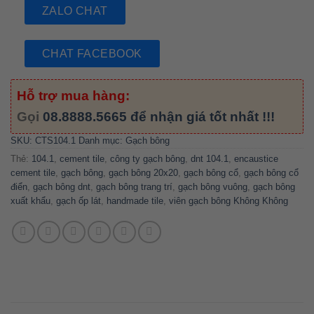
ZALO CHAT
CHAT FACEBOOK
Hỗ trợ mua hàng:
Gọi
08.8888.5665
để nhận giá tốt nhất !!!
SKU:
CTS104.1
Danh mục:
Gạch bông
Thẻ:
104.1
,
cement tile
,
công ty gạch bông
,
dnt 104.1
,
encaustice
cement tile
,
gạch bông
,
gạch bông 20x20
,
gạch bông cổ
,
gạch bông cổ
điển
,
gạch bông dnt
,
gạch bông trang trí
,
gạch bông vuông
,
gạch bông
xuất khẩu
,
gạch ốp lát
,
handmade tile
,
viên gạch bông Không Không