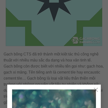
Gạch bông CTS đã trở thành một kiệt tác thủ công nghệ
thuật với nhiều màu sắc đa dạng và hoa văn tinh tế.
Gạch bông còn được biết với nhiều tên gọi như: gạch hoa,
gạch xi măng. Tên tiếng anh là cement tile hay encaustic
cement tile… Gạch bông là loại vật liệu thân thiện môi
trường với những nguyên vật liệu tự nhiên và không sử
×
dụng nhiên liệu đốt trong quá trình sản xuất. Cấu tạo & qui
trình nên viên gạch bông được sản xuất thủ công không
gây ra ô nhiễm môi trường.