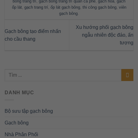
bông trang trí
,
gạch bông trang trí quán cà phê
,
gạch hoa
,
gạch
ốp lát
,
gạch trang trí
,
ốp lát gạch bông
,
thi công gạch bông
,
viên
gạch bông
.
Xu hướng phối gạch bông
Gạch bông tạo điểm nhấn
ngẫu nhiên độc đáo, ấn
cho cầu thang
tượng
DANH MỤC
Bộ sưu tập gạch bông
Gạch bông
Nhà Phân Phối