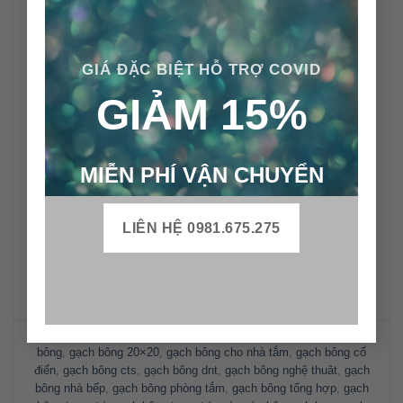
GIÁ ĐẶC BIỆT HỖ TRỢ COVID
GIẢM 15%
MIỄN PHÍ VẬN CHUYỂN
LIÊN HỆ 0981.675.275
Bài viết này được đăng trong
Gạch bông
và được gắn thẻ
gạch
bông
,
gạch bông 20×20
,
gạch bông cho nhà tắm
,
gạch bông cổ
điển
,
gạch bông cts
,
gạch bông dnt
,
gạch bông nghệ thuât
,
gạch
bông nhà bếp
,
gạch bông phòng tắm
,
gạch bông tổng hợp
,
gạch