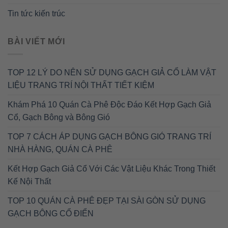
Tin tức kiến trúc
BÀI VIẾT MỚI
TOP 12 LÝ DO NÊN SỬ DỤNG GẠCH GIẢ CỔ LÀM VẬT
LIỆU TRANG TRÍ NỘI THẤT TIẾT KIỆM
Khám Phá 10 Quán Cà Phê Độc Đáo Kết Hợp Gạch Giả
Cổ, Gạch Bông và Bông Gió
TOP 7 CÁCH ÁP DỤNG GẠCH BÔNG GIÓ TRANG TRÍ
NHÀ HÀNG, QUÁN CÀ PHÊ
Kết Hợp Gạch Giả Cổ Với Các Vật Liệu Khác Trong Thiết
Kế Nội Thất
TOP 10 QUÁN CÀ PHÊ ĐẸP TẠI SÀI GÒN SỬ DỤNG
GẠCH BÔNG CỔ ĐIỂN