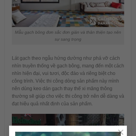
Mẫu gạch bông đơn sắc đơn giản và thân thiện tạo nên
sự sang trọng
Lát gạch theo ngẫu hứng dường như phá vỡ cách
nhìn truyền thống về gạch bông, mang đến một cách
nhìn hiện đại, vui tươi, độc đáo và riêng biệt cho
công trình. Việc thi công dòng sản phẩm này mình
nên dùng keo dán gạch thay thế xi măng thông
thường sẽ giúp cho việc thi công trở nên dễ dàng và
đạt hiệu quả nhất định của sản phẩm.
×