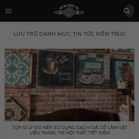
Bỏ
Tìm
qua
kiếm:
nội
dung
LƯU TRỮ DANH MỤC:
TIN TỨC KIẾN TRÚC
TOP 12 LÝ DO NÊN SỬ DỤNG GẠCH GIẢ CỔ LÀM VẬT
LIỆU TRANG TRÍ NỘI THẤT TIẾT KIỆM