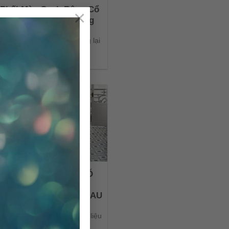
 Phối Màu Gạch Bông Cổ
×
n Cho Không Gian Sống
ông cổ điển không chỉ mang lại
ẹp tinh tế và sang trọng [...]
 HỢP GẠCH BÔNG CỔ
ỂN VỚI NHIỀU PHONG
 KIẾN TRÚC KHÁC NHAU
ng cổ điển không chỉ là vật liệu
y dựng, mà còn là một [...]