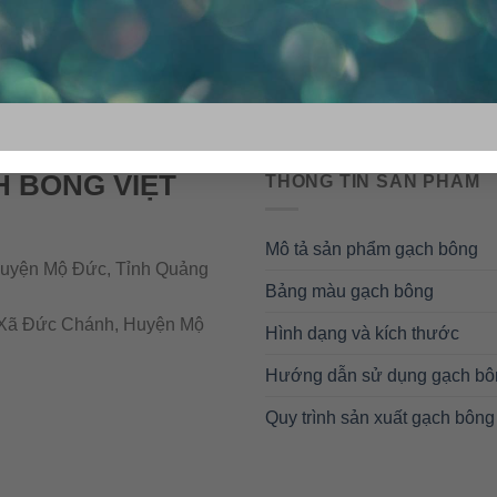
H BÔNG VIỆT
THÔNG TIN SẢN PHẨM
Mô tả sản phẩm gạch bông
uyện Mộ Đức, Tỉnh Quảng
Bảng màu gạch bông
Xã Đức Chánh, Huyện Mộ
Hình dạng và kích thước
Hướng dẫn sử dụng gạch bô
Quy trình sản xuất gạch bông