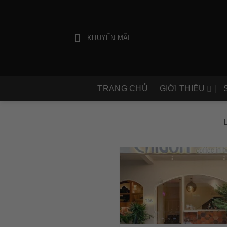
Bỏ
qua
nội
KHUYẾN MÃI
dung
TRANG CHỦ
GIỚI THIỆU