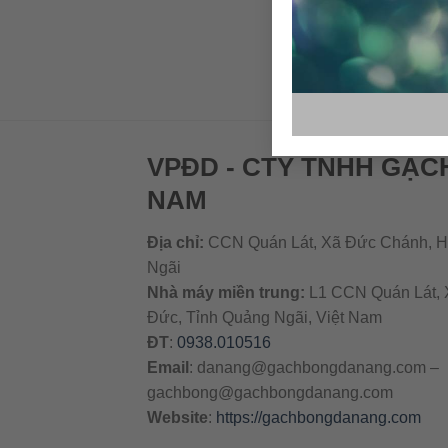
VPĐD - CTY TNHH GẠC
NAM
Địa chỉ:
CCN Quán Lát, Xã Đức Chánh, H
Ngãi
Nhà máy miền trung:
L1 CCN Quán Lát, 
Đức, Tỉnh Quảng Ngãi, Việt Nam
ĐT
:
0938.010516
Email
:
danang@gachbongdanang.com
–
gachbong@gachbongdanang.com
Website
:
https://gachbongdanang.com