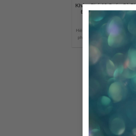
Khám Phá 10 Quán Cà P
Đáo Kết Hợp Gạch Giả
Gạch Bông và Bông 
Hiện nay, việc kinh doanh các 
phê đang ngày càng phổ biến v