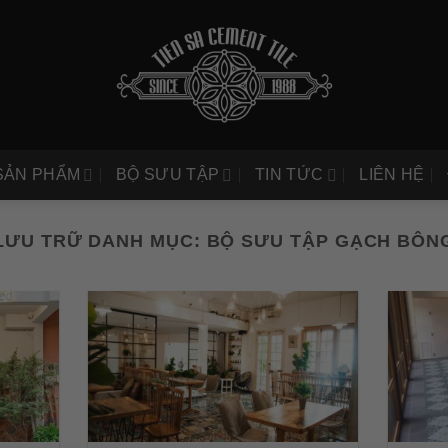
SẢN PHẨM
BỘ SƯU TẬP
TIN TỨC
LIÊN HỆ
LƯU TRỮ DANH MỤC:
BỘ SƯU TẬP GẠCH BÔN