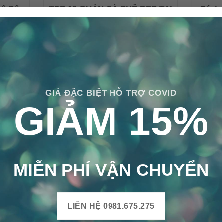
hê Độc
TOP 10 QUÁN CÀ PHÊ ĐẸP TẠI
Cách
 Cổ,
SÀI GÒN SỬ DỤNG GẠCH
Điể
Gió
BÔNG CỔ ĐIỂN
Gạch b
quán cà
Hầu hết, các quán cà phê rất quan
vẻ đ
à [...]
trọng về định hình phong cách. Do [...]
GIÁ ĐẶC BIỆT HỖ TRỢ COVID
GIẢM 15%
MIỄN PHÍ VẬN CHUYỂN
KẾT
ĐI
CÁCH
LIÊN HỆ 0981.675.275
Gạch bô
xâ